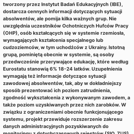
tworzony przez Instytut Badań Edukacyjnych (IBE),
dostarcza cennych informacji dotyczących sytuacji
absolwentów, ale pomija kilka ważnych grup. Nie
uwzględnia uczestników Ochotniczych Hufców Pracy
(OHP), osób kształcących się w systemie rzemiosła,
wymagających kształcenia specjalnego lub
cudzoziemców, w tym uchodźców z Ukrainy. Istotną
grupą, pominiętą obecnie w systemie, są osoby
przedwcześnie przerywające edukację, które według
Eurostatu stanowią 6% 18-24 latków. Uzupełnienia
wymagają też informacje dotyczące sytuacji
zawodowej absolwentów, tak, aby w dokładniejszy
sposób prezentować ich poziom zatrudnienia,
zgodność wykształcenia z wykonywanym zawodem, a
także poziom uzyskiwanych przez nich zarobków. W
związku z ograniczeniami obecnie funkcjonującego
systemu, projekt przewiduje rozszerzenie zakresu
danych administracyjnych pozyskiwanych do
monitoringu z dotychczasowych rejestrów (SIO, ZUS)