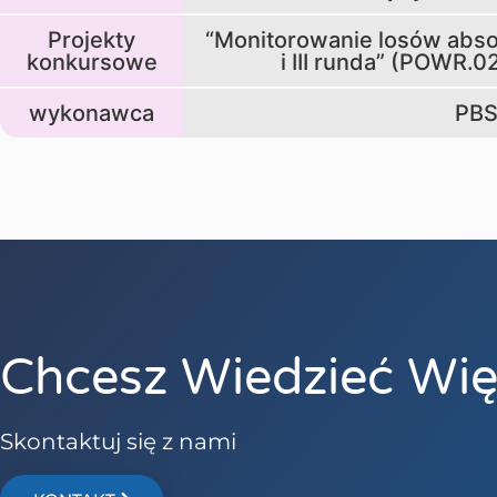
Projekty
“Monitorowanie losów abso
konkursowe
i III runda” (POWR.0
wykonawca
PB
Chcesz Wiedzieć Wię
Skontaktuj się z nami