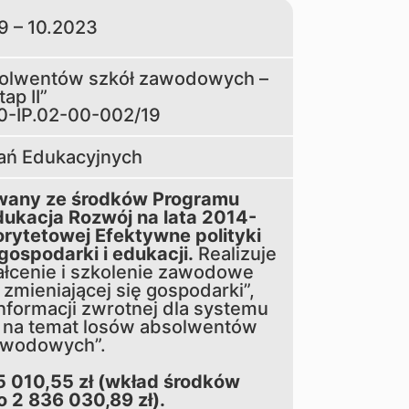
9 – 10.2023
solwentów szkół zawodowych –
tap II”
0-IP.02-00-002/19
dań Edukacyjnych
owany ze środków Programu
ukacja Rozwój na lata 2014-
orytetowej Efektywne polityki
gospodarki i edukacji.
Realizuje
ztałcenie i szkolenie zawodowe
mieniającej się gospodarki”,
nformacji zwrotnej dla systemu
 na temat losów absolwentów
awodowych”.
5 010,55 zł (wkład środków
o 2 836 030,89 zł).