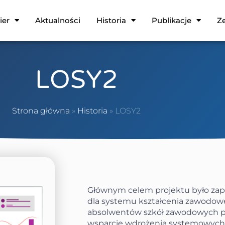
ier
Aktualności
Historia
Publikacje
Ze
LOSY2
Strona główna
»
Historia
»
LOSY2
Głównym celem projektu było zape
dla systemu kształcenia zawodow
absolwentów szkół zawodowych p
wsparcie wdrożenia systemowych 