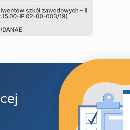
lwentów szkół zawodowych – II
2.15.00-IP.02-00-003/19)
S/DANAE
cej