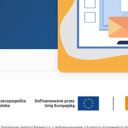
 – Państwowy Instytut Badawczy z dofinansowaniem z Funduszy Europejskich d