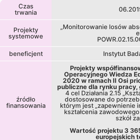
Czas
06.201
trwania
„Monitorowanie losów ab
Projekty
e
systemowe
POWR.02.15.0
beneficjent
Instytut Ba
Projekty współfinans
Operacyjnego Wiedza Ed
2020 w ramach II Osi pri
publiczne dla rynku pracy, 
4 cel Działania 2.15 „Ks
źródło
dostosowane do potrzeb z
finansowania
którym jest „zapewnienie i
kształcenia zawodowego
szkół z
Wartość projektu 3 36
europejskich t