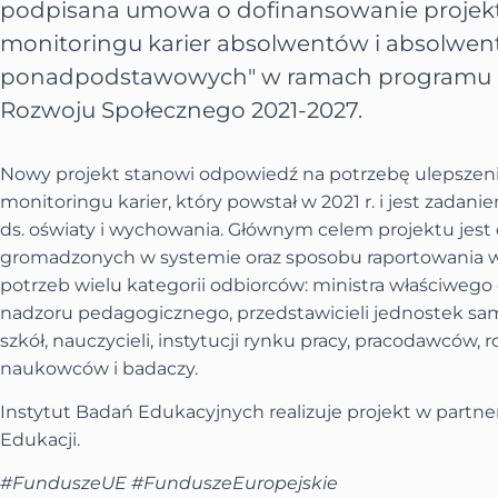
podpisana umowa o dofinansowanie projek
monitoringu karier absolwentów i absolwent
ponadpodstawowych" w ramach programu F
Rozwoju Społecznego 2021-2027.
Nowy projekt stanowi odpowiedź na potrzebę ulepszeni
monitoringu karier, który powstał w 2021 r. i jest zada
ds. oświaty i wychowania. Głównym celem projektu jest
gromadzonych w systemie oraz sposobu raportowania w
potrzeb wielu kategorii odbiorców: ministra właściwego
nadzoru pedagogicznego, przedstawicieli jednostek sa
szkół, nauczycieli, instytucji rynku pracy, pracodawców, 
naukowców i badaczy.
Instytut Badań Edukacyjnych realizuje projekt w part
Edukacji.
#FunduszeUE #FunduszeEuropejskie