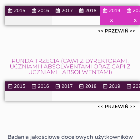
2015
2016
2017
2018
2019
20
X
X
<< PRZEWIŃ >>
RUNDA TRZECIA (CAWI Z DYREKTORAMI,
UCZNIAMI I ABSOLWENTAMI ORAZ CAPI Z
UCZNIAMI I ABSOLWENTAMI)
2015
2016
2017
2018
2019
20
<< PRZEWIŃ >>
Badania jakościowe docelowych użytkowników