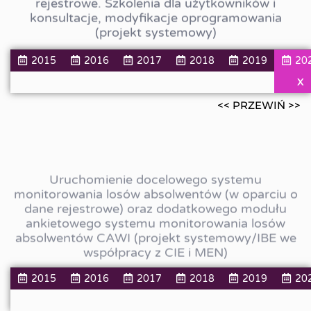
rejestrowe. Szkolenia dla użytkowników i
konsultacje, modyfikacje oprogramowania
(projekt systemowy)
2015
2016
2017
2018
2019
20
X
<< PRZEWIŃ >>
Uruchomienie docelowego systemu
monitorowania losów absolwentów (w oparciu o
dane rejestrowe) oraz dodatkowego modułu
ankietowego systemu monitorowania losów
absolwentów CAWI (projekt systemowy/IBE we
współpracy z CIE i MEN)
2015
2016
2017
2018
2019
20