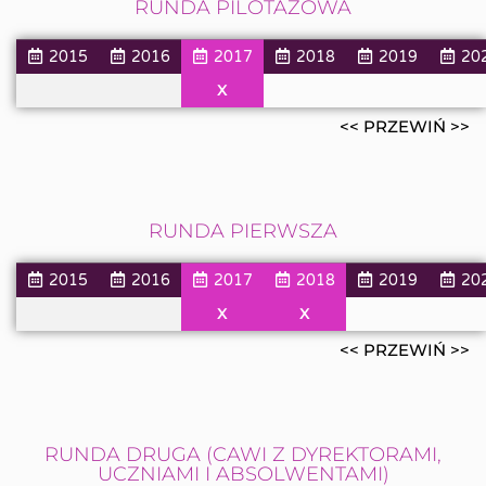
RUNDA PILOTAŻOWA
2015
2016
2017
2018
2019
20
X
<< PRZEWIŃ >>
RUNDA PIERWSZA
2015
2016
2017
2018
2019
20
X
X
<< PRZEWIŃ >>
RUNDA DRUGA (CAWI Z DYREKTORAMI,
UCZNIAMI I ABSOLWENTAMI)