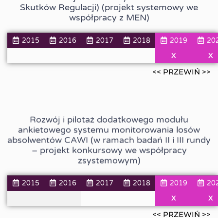
Skutków Regulacji) (projekt systemowy we
współpracy z MEN)
2015
2016
2017
2018
2019
20
X
X
<< PRZEWIŃ >>
Rozwój i pilotaż dodatkowego modułu
ankietowego systemu monitorowania losów
absolwentów CAWI (w ramach badań II i III rundy
– projekt konkursowy we współpracy
zsystemowym)
2015
2016
2017
2018
2019
20
X
X
<< PRZEWIŃ >>