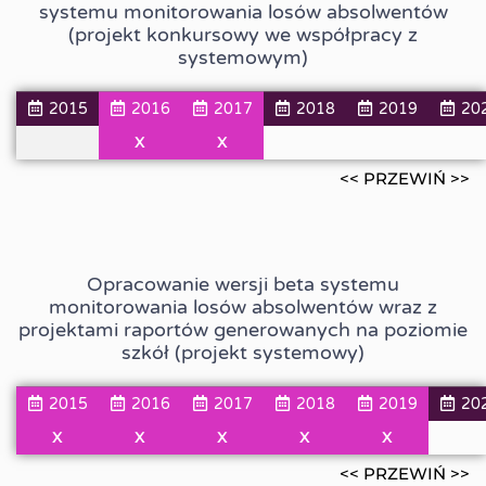
systemu monitorowania losów absolwentów
(projekt konkursowy we współpracy z
systemowym)
2015
2016
2017
2018
2019
20
X
X
<< PRZEWIŃ >>
Opracowanie wersji beta systemu
monitorowania losów absolwentów wraz z
projektami raportów generowanych na poziomie
szkół (projekt systemowy)
2015
2016
2017
2018
2019
20
X
X
X
X
X
<< PRZEWIŃ >>